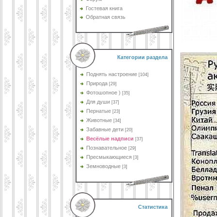
Гостевая книга
Обратная связь
Категории раздела
Поднять настроение
[104]
Природа
[29]
Фотошопное )
[35]
Для души
[37]
Пернатые
[23]
Животные
[34]
Забавные дети
[20]
Весёлые надписи
[37]
Познавательное
[29]
Пресмыкающиеся
[3]
Земноводные
[3]
Статистика