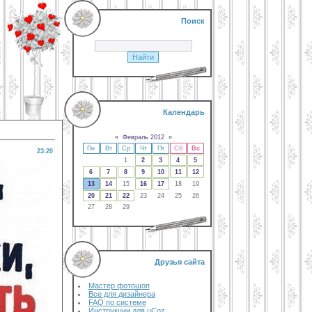
Поиск
Календарь
«
Февраль 2012
»
Пн
Вт
Ср
Чт
Пт
Сб
Вс
23:20
1
2
3
4
5
6
7
8
9
10
11
12
13
14
15
16
17
18
19
20
21
22
23
24
25
26
27
28
29
Друзья сайта
Мастер фотошоп
Все для дизайнера
FAQ по системе
Инструкции для uCoz