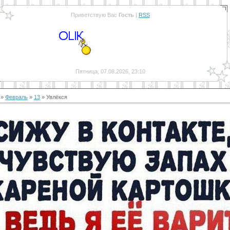
Приветствую Вас
Гость
|
RSS
Пятница, 07.08.2026, 23:10
»
Февраль
»
13
» Увлёкся