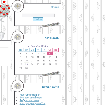
Поиск
Календарь
«
Сентябрь 2014
»
Пн
Вт
Ср
Чт
Пт
Сб
Вс
1
2
3
4
5
6
7
8
9
10
11
12
13
14
15
16
17
18
19
20
21
22
23
24
25
26
27
28
29
30
Друзья сайта
Мастер фотошоп
Все для дизайнера
FAQ по системе
Инструкции для uCoz