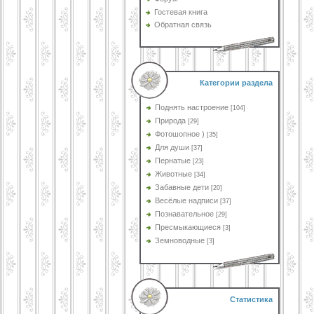
Гостевая книга
Обратная связь
Категории раздела
Поднять настроение
[104]
Природа
[29]
Фотошопное )
[35]
Для души
[37]
Пернатые
[23]
Животные
[34]
Забавные дети
[20]
Весёлые надписи
[37]
Познавательное
[29]
Пресмыкающиеся
[3]
Земноводные
[3]
Статистика