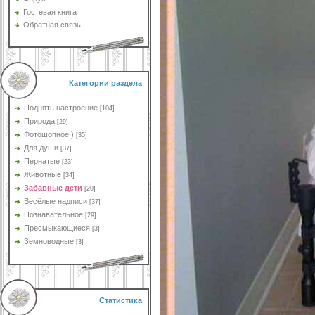
Гостевая книга
Обратная связь
Категории раздела
Поднять настроение
[104]
Природа
[29]
Фотошопное )
[35]
Для души
[37]
Пернатые
[23]
Животные
[34]
Забавные дети
[20]
Весёлые надписи
[37]
Познавательное
[29]
Пресмыкающиеся
[3]
Земноводные
[3]
Статистика