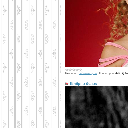
Категория:
Забавные дети
|
Просмотров:
476
|
Доба
В чёрно-белом