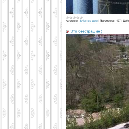
Категория:
Забавные дети
|
Просмотров:
467
|
Доба
Это безстрашие )