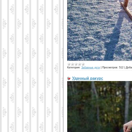
Категория:
Забавные дети
|
Просмотров:
512
|
Доба
Удачный ракурс