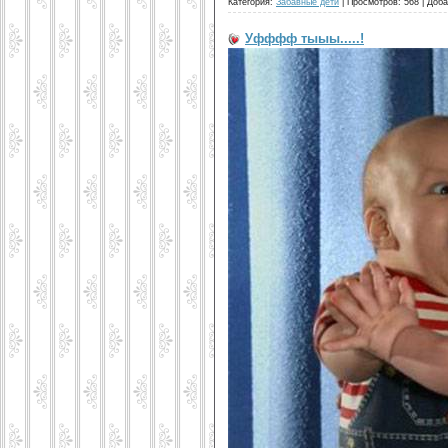
Категория:
Забавные дети
|
Просмотров:
568
|
Доба
Уфффф тыыы.....!