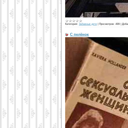
Категория:
Забавные дети
|
Просмотров:
499
|
Доба
С пелёнок