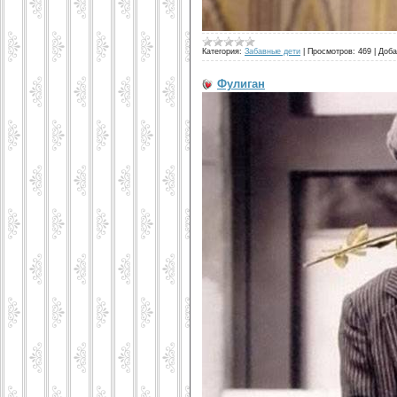
Категория:
Забавные дети
|
Просмотров:
469
|
Доба
Фулиган