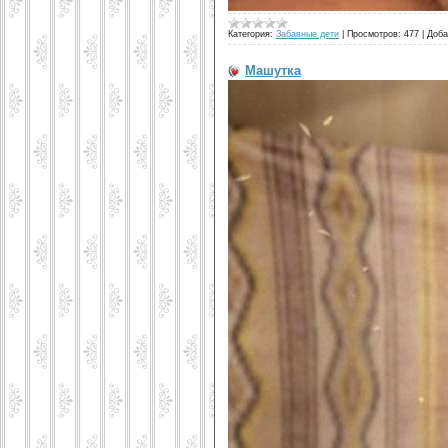
Категория:
Забавные дети
|
Просмотров:
477
|
Доба
Машутка