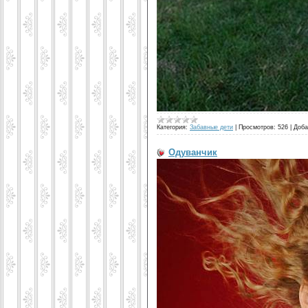
Категория:
Забавные дети
|
Просмотров:
526
|
Доба
Одуванчик