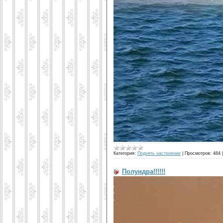
Категория:
Поднять настроение
|
Просмотров:
484
Полундра!!!!!!