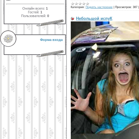
Категория:
Поднять настроение
|
Просмотров:
387
Онлайн всего:
1
Гостей:
1
Пользователей:
0
Небольшой испуК
Форма входа