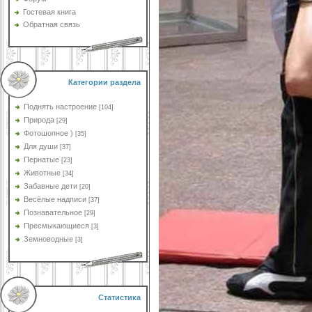
Гостевая книга
Обратная связь
Категории раздела
Поднять настроение
[104]
Природа
[29]
Фотошопное )
[35]
Для души
[37]
Пернатые
[23]
Животные
[34]
Забавные дети
[20]
Весёлые надписи
[37]
Познавательное
[29]
Пресмыкающиеся
[3]
Земноводные
[3]
Статистика