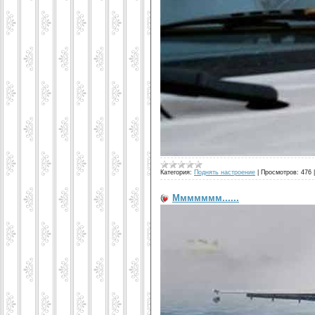
Категория:
Поднять настроение
|
Просмотров:
476
Ммммммм......