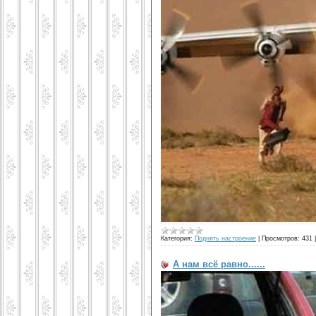
Категория:
Поднять настроение
|
Просмотров:
431
А нам всё равно......