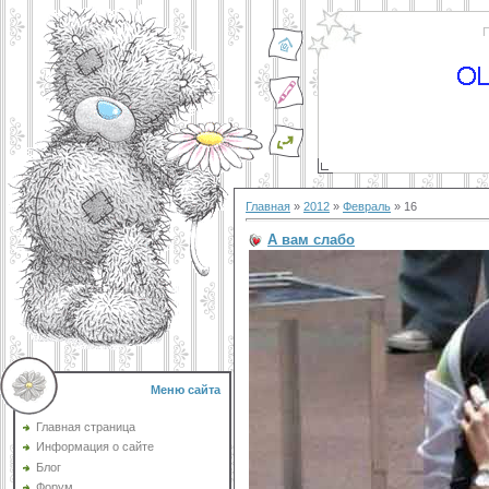
П
Главная
»
2012
»
Февраль
»
16
А вам слабо
Меню сайта
Главная страница
Информация о сайте
Блог
Форум