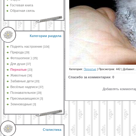
Гостевая книга
Обратная связь
Категории раздела
Поднять настроение
[104]
Природа
[29]
Фотошопное )
[35]
Для души
[37]
Категория
:
Пернатые
|
Просмотров
: 442 |
Добавил
:
Пернатые
[23]
Животные
[34]
Спасибо за комментарии
:
0
Забавные дети
[20]
Весёлые надписи
[37]
Добавлять комментар
Познавательное
[29]
Пресмыкающиеся
[3]
Земноводные
[3]
Статистика