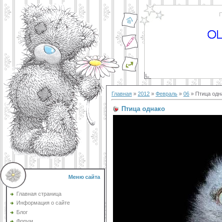
П
Главная
»
2012
»
Февраль
»
06
» Птица одн
Птица однако
Меню сайта
Главная страница
Информация о сайте
Блог
Форум