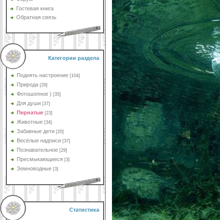
Гостевая книга
Обратная связь
Категории раздела
Поднять настроение
[104]
Природа
[29]
Фотошопное )
[35]
Для души
[37]
Пернатые
[23]
Животные
[34]
Забавные дети
[20]
Весёлые надписи
[37]
Познавательное
[29]
Пресмыкающиеся
[3]
Земноводные
[3]
Статистика