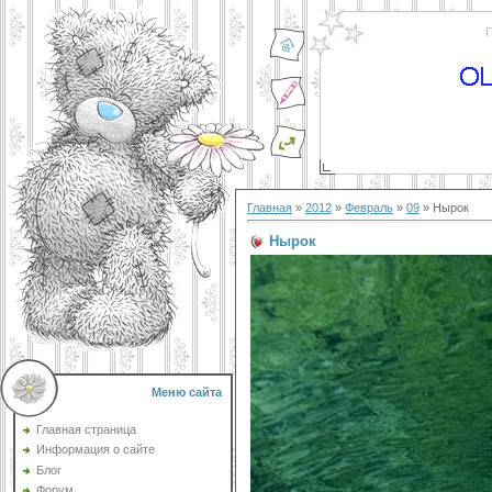
П
Главная
»
2012
»
Февраль
»
09
» Нырок
Нырок
Меню сайта
Главная страница
Информация о сайте
Блог
Форум