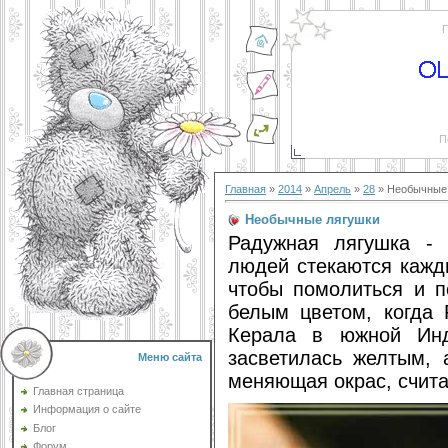
П
П
Главная
»
2014
»
Апрель
»
28
» Необычные
Необычные лягушки
Радужная лягушка - 
людей стекаются кажд
чтобы помолиться и п
белым цветом, когда 
Керала в южной Инд
засветилась желтым, 
Меню сайта
меняющая окрас, счита
Главная страница
Информация о сайте
Блог
Форум