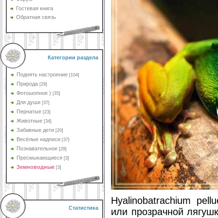
Гостевая книга
Обратная связь
Категории раздела
Поднять настроение
[104]
Природа
[29]
Фотошопное )
[35]
Для души
[37]
Пернатые
[23]
Животные
[34]
Забавные дети
[20]
Весёлые надписи
[37]
Познавательное
[29]
Пресмыкающиеся
[3]
Земноводные
[3]
Hyalinobatrachium pel
Статистика
или прозрачной лягушк