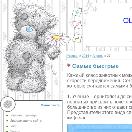
П
В
Главная
»
2014
»
Апрель
»
27
Самые быстрые
Каждый класс животных може
скорости передвижения. Сег
которые считаются самыми б
1. Учёные – орнитологи до си
пернатых присвоить почётно
Меню сайта
большинство из них отдают с
Представители этого вида сп
Главная страница
км.)в час.
Информация о сайте
Блог
Форум