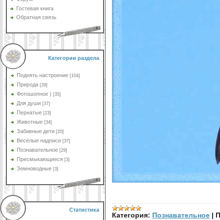
Гостевая книга
Обратная связь
Категории раздела
Поднять настроение
[104]
Природа
[29]
Фотошопное )
[35]
Для души
[37]
Пернатые
[23]
Животные
[34]
Забавные дети
[20]
Весёлые надписи
[37]
Познавательное
[29]
Пресмыкающиеся
[3]
Земноводные
[3]
Статистика
Категория:
Познавательное
|
П