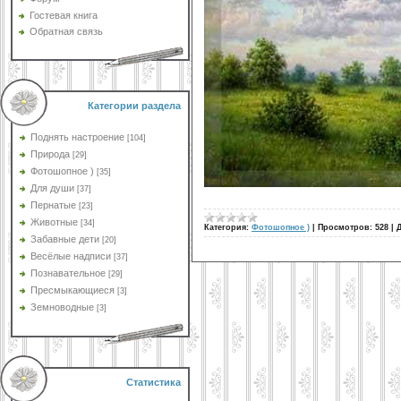
Гостевая книга
Обратная связь
Категории раздела
Поднять настроение
[104]
Природа
[29]
Фотошопное )
[35]
Для души
[37]
Пернатые
[23]
Животные
[34]
Категория:
Фотошопное )
|
Просмотров:
528
|
Забавные дети
[20]
Весёлые надписи
[37]
Познавательное
[29]
Пресмыкающиеся
[3]
Земноводные
[3]
Статистика