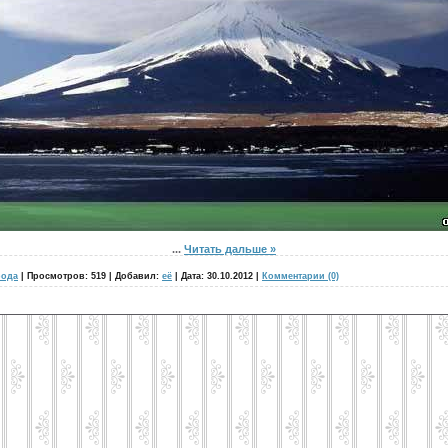
...
Читать дальше »
рода
|
Просмотров:
519
|
Добавил:
её
|
Дата:
30.10.2012
|
Комментарии (0)