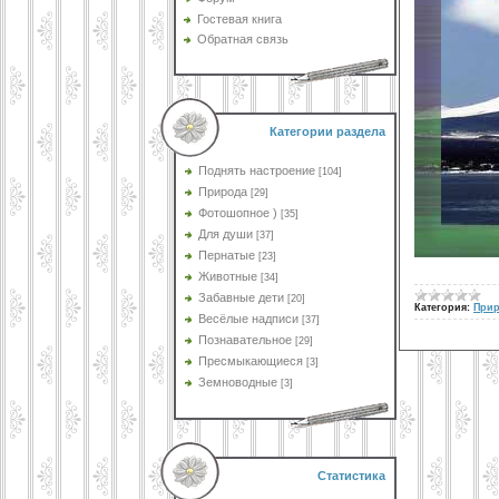
Гостевая книга
Обратная связь
Категории раздела
Поднять настроение
[104]
Природа
[29]
Фотошопное )
[35]
Для души
[37]
Пернатые
[23]
Животные
[34]
Забавные дети
[20]
Категория:
При
Весёлые надписи
[37]
Познавательное
[29]
Пресмыкающиеся
[3]
Земноводные
[3]
Статистика