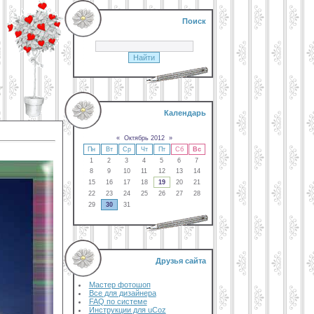
Поиск
Календарь
«
Октябрь 2012
»
Пн
Вт
Ср
Чт
Пт
Сб
Вс
1
2
3
4
5
6
7
8
9
10
11
12
13
14
15
16
17
18
19
20
21
22
23
24
25
26
27
28
29
30
31
Друзья сайта
Мастер фотошоп
Все для дизайнера
FAQ по системе
Инструкции для uCoz