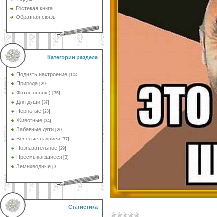
Гостевая книга
Обратная связь
Категории раздела
Поднять настроение
[104]
Природа
[29]
Фотошопное )
[35]
Для души
[37]
Пернатые
[23]
Животные
[34]
Забавные дети
[20]
Весёлые надписи
[37]
Познавательное
[29]
Пресмыкающиеся
[3]
Земноводные
[3]
Статистика