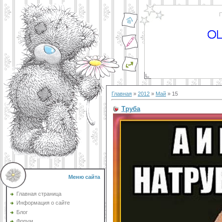
П
Главная
»
2012
»
Май
»
15
Труба
Меню сайта
Главная страница
Информация о сайте
Блог
Форум