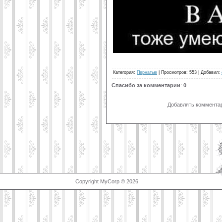
Категория
:
Пернатые
|
Просмотров
: 553 |
Добавил
:
Спасибо за комментарии
:
0
Добавлять комментар
Copyright MyCorp © 2026