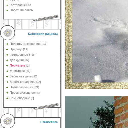
Гостевая книга
Обратная связь
Категории раздела
Поднять настроение
[104]
Природа
[29]
Фотошопное )
[35]
Для души
[37]
Пернатые
[23]
Животные
[34]
Забавные дети
[20]
Весёлые надписи
[37]
Познавательное
[29]
Пресмыкающиеся
[3]
Земноводные
[3]
Статистика