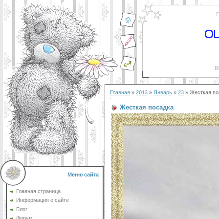
П
В
Главная
»
2013
»
Январь
»
23
» Жесткая по
Жесткая посадка
Меню сайта
Главная страница
Информация о сайте
Блог
Форум