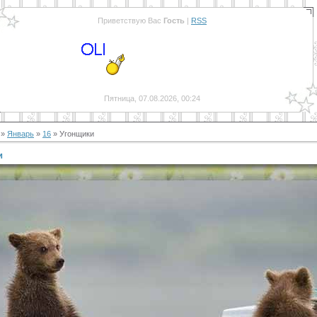
Приветствую Вас
Гость
|
RSS
Пятница, 07.08.2026, 00:24
»
Январь
»
16
» Угонщики
и