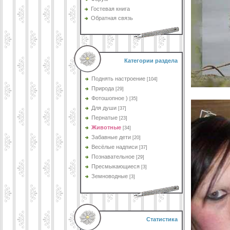
Гостевая книга
Обратная связь
Категории раздела
Поднять настроение
[104]
Природа
[29]
Фотошопное )
[35]
Для души
[37]
Пернатые
[23]
Животные
[34]
Забавные дети
[20]
Весёлые надписи
[37]
Познавательное
[29]
Пресмыкающиеся
[3]
Земноводные
[3]
Статистика