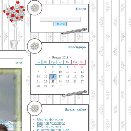
Поиск
Календарь
«
Январь 2013
»
Пн
Вт
Ср
Чт
Пт
Сб
Вс
17:33
1
2
3
4
5
6
7
8
9
10
11
12
13
14
15
16
17
18
19
20
21
22
23
24
25
26
27
28
29
30
31
Друзья сайта
Мастер фотошоп
Все для дизайнера
FAQ по системе
Инструкции для uCoz