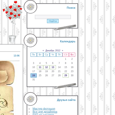
Поиск
Календарь
«
Декабрь 2012
»
Пн
Вт
Ср
Чт
Пт
Сб
Вс
13:06
1
2
3
4
5
6
7
8
9
10
11
12
13
14
15
16
17
18
19
20
21
22
23
24
25
26
27
28
29
30
31
Друзья сайта
Мастер фотошоп
Все для дизайнера
FAQ по системе