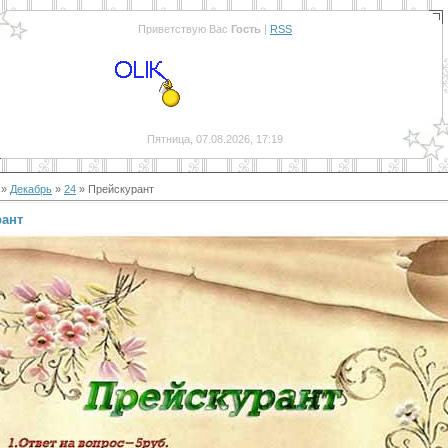
Приветствую Вас
Гость
|
RSS
Пятница, 07.08.2026, 17:19
»
Декабрь
»
24
» Прейскурант
рант