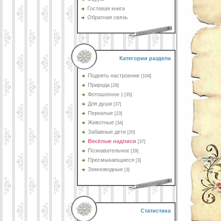
Гостевая книга
Обратная связь
Категории раздела
Поднять настроение
[104]
Природа
[29]
Фотошопное )
[35]
Для души
[37]
Пернатые
[23]
Животные
[34]
Забавные дети
[20]
Весёлые надписи
[37]
Познавательное
[29]
Пресмыкающиеся
[3]
Земноводные
[3]
Статистика