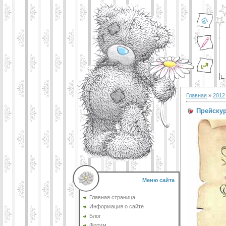
Главная
»
2012
Прейску
Меню сайта
Главная страница
Информация о сайте
Блог
Форум