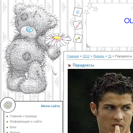
П
Главная
»
2012
»
Январь
»
31
» Парадоксы
Парадоксы
Меню сайта
Главная страница
Информация о сайте
Блог
Форум