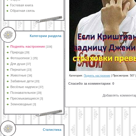
Гостевая книга
Обратная связь
Категории раздела
Поднять настроение
[104]
Природа
[29]
Фотошопное )
[35]
Для души
[37]
Пернатые
[23]
Животные
Категория
:
Поднять настроение
|
Просмотров
: 507 
[34]
Забавные дети
[20]
Спасибо за комментарии
:
0
Весёлые надписи
[37]
Познавательное
[29]
Добавлять комментар
Пресмыкающиеся
[3]
Земноводные
[3]
Статистика