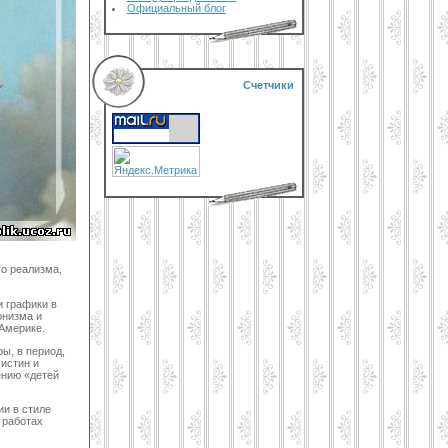
Официальный блог
Счетчики
го реализма,
и графики в
онизма и
 Америке.
ы, в период,
истин и
ению «детей
ии в стиле
 работах