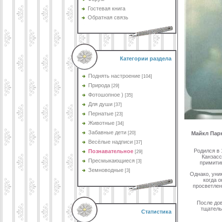
Гостевая книга
Обратная связь
Категории раздела
Поднять настроение
[104]
Природа
[29]
Фотошопное )
[35]
Для души
[37]
Пернатые
[23]
Животные
[34]
Забавные дети
[20]
Майкл Пар
Весёлые надписи
[37]
Родился в 
Познавательное
[29]
Канзасс
Пресмыкающиеся
[3]
примитив
Земноводные
[3]
Однако, уни
когда 
просветлен
После дов
тщатель
Статистика