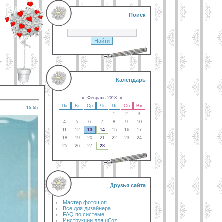
Поиск
Календарь
«
Февраль 2013
»
Пн
Вт
Ср
Чт
Пт
Сб
Вс
15:55
1
2
3
4
5
6
7
8
9
10
11
12
13
14
15
16
17
18
19
20
21
22
23
24
25
26
27
28
Друзья сайта
Мастер фотошоп
Все для дизайнера
FAQ по системе
Инструкции для uCoz