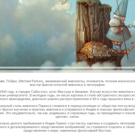
кес
, Пэйркс (Michael Parkes), американский живописец, основатель течения магическо
мастер фантастической живописи и литографии.
1944 году, в городке Сайкстоун, штат Миссури в Америке. Изучал искусство живописи 
ком университете. В молодые годы, он писал картины в стиле абстрактного экспресси
ного авангардизма, довольно широко распространенном в 60-е годы прошлого века в
кальный стиль живописи Паркеса сложился в период изоляции от общества поп-культур
он бросил изучение и практику живописи и отправился в Индию в поисках философских 
ия. Это неудивительно, так как, родившись в сороковые годы, он принадлежал к покол
цветов», хиппи.
ольно долгого пребывания в Индии Паркес стал писать картины и создавать литограф
ного и детализированного представления изображений; он стремился отразить в своих
представления о мире, навеянные философией Востока.