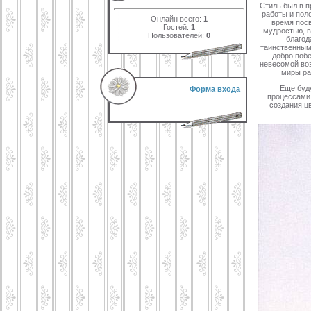
Стиль был в п
работы и пол
Онлайн всего:
1
время посв
Гостей:
1
мудростью, в
Пользователей:
0
благод
таинственным
добро побе
невесомой воз
миры р
Еще буд
Форма входа
процессами 
создания ц