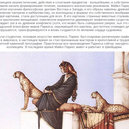
ринципе реалистическим, действия и сочетания предметов - волшебными, и собственно
ожили начало формированию течения, названного магическим реализмом. Майкл Парк
ятил изучению философских доктрин Востока и Запада, и его образы навеяны древне
ключая тантризм и каббаллистику, но воплощены в формах его собственного воображе
аря картинам, стали доступными для всех. В его картинах странные животные сталкив
и крылатыми женщинами, повелители марионеток дирижируют мифическими существ
ждает зло в их древнем конфликте (хотя, кто может быть совершенно уверен, чья это 
душной атмосфере миров Паркеса, окружающей его картины, достаточно очевидно для
азрушаются, трансформируются и вновь создаются по желанию сердца худ
учи студентом, познавая искусство живописи, Паркес был очарован различными граф
в живописи, в настоящее время он стал признанным мастером в кропотливой и труд
ветной каменной литографии. Практически все произведения Паркеса сейчас находятс
коллекциях. В последнее время Майкл Паркес живет и работает в Швейцарии.