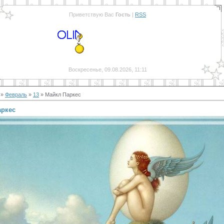
Приветствую Вас
Гость
|
RSS
Воскресенье, 09.08.2026, 11:11
»
Февраль
»
13
» Майкл Паркес
аркес