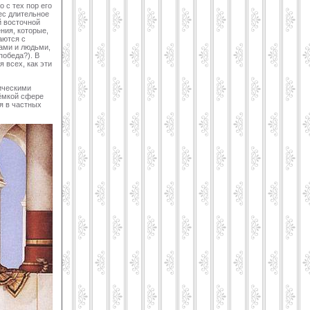
 с тех пор его
ес длительное
й восточной
ния, которые,
аются с
ами и людьми,
победа?). В
 всех, как эти
ожника.
ическими
оёмкой сфере
я в частных