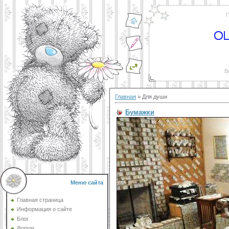
П
В
Главная
»
Для души
Бумажки
Меню сайта
Главная страница
Информация о сайте
Блог
Форум