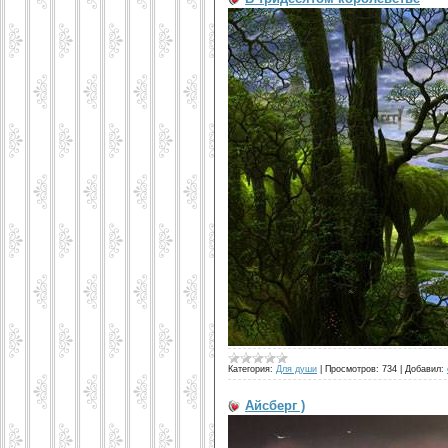
Категория:
Для души
|
Просмотров:
734
|
Добавил:
Айсберг )