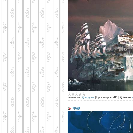
Категория:
Для души
|
Просмотров:
411
|
Добавил:
Фея