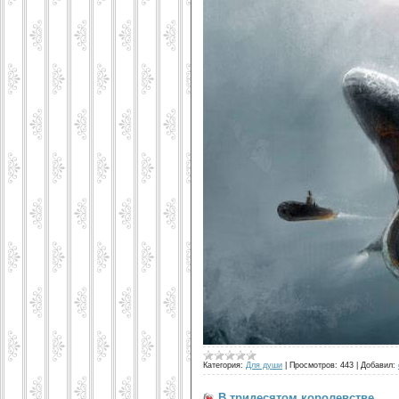
Категория:
Для души
|
Просмотров:
443
|
Добавил:
В тридесятом королевстве