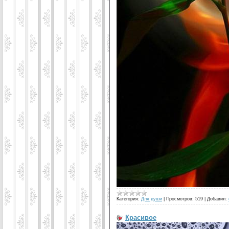
Категория:
Для души
|
Просмотров:
519
|
Добавил:
Красивое