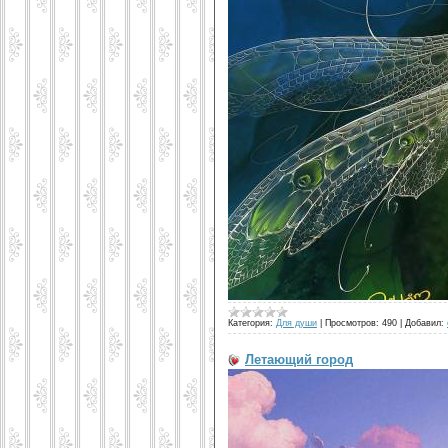
Категория:
Для души
|
Просмотров:
490
|
Добавил:
Летающий город