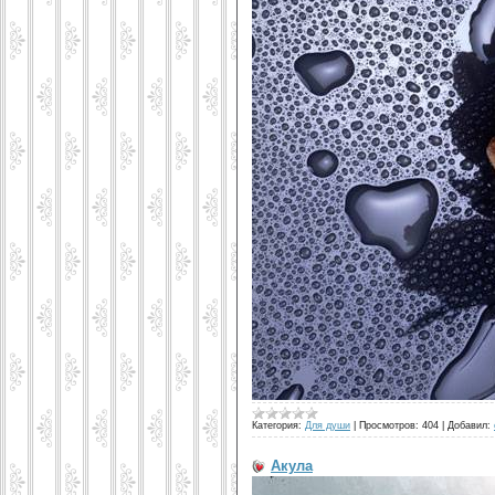
Категория:
Для души
|
Просмотров:
404
|
Добавил:
Акула