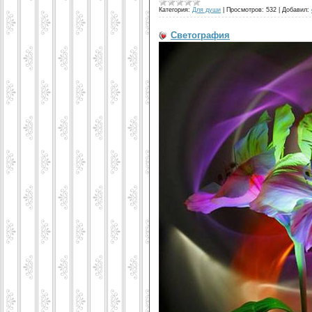
Категория:
Для души
|
Просмотров:
532
|
Добавил:
Светография