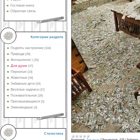
Гостевая книга
Обратная связь
Категории раздела
Поднять настроение
[104]
Природа
[29]
Фотошопное )
[35]
Для души
[37]
Пернатые
[23]
Животные
[34]
Забавные дети
[20]
Весёлые надписи
[37]
Познавательное
[29]
Пресмыкающиеся
[3]
Земноводные
[3]
Статистика
Категория:
Для души
|
Просмотров:
478
|
Добавил: