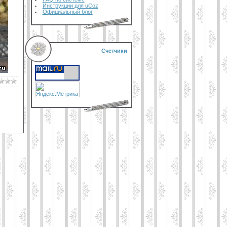
Инструкции для uCoz
Официальный блог
Счетчики