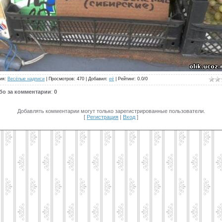
ия
:
Весёлые надписи
|
Просмотров
: 470 |
Добавил
:
её
|
Рейтинг
:
0.0
/
0
бо за комментарии
:
0
Добавлять комментарии могут только зарегистрированные пользователи.
[
Регистрация
|
Вход
]