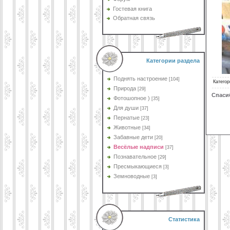
Гостевая книга
Обратная связь
Категории раздела
Поднять настроение
[104]
Категор
Природа
[29]
Спаси
Фотошопное )
[35]
Для души
[37]
Пернатые
[23]
Животные
[34]
Забавные дети
[20]
Весёлые надписи
[37]
Познавательное
[29]
Пресмыкающиеся
[3]
Земноводные
[3]
Статистика