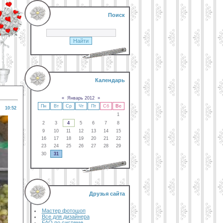
Поиск
Календарь
«
Январь 2012
»
Пн
Вт
Ср
Чт
Пт
Сб
Вс
10:52
1
2
3
4
5
6
7
8
9
10
11
12
13
14
15
16
17
18
19
20
21
22
23
24
25
26
27
28
29
30
31
Друзья сайта
Мастер фотошоп
Все для дизайнера
FAQ по системе