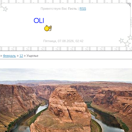
Приветствую Вас
Гость
|
RSS
Пятница, 07.08.2026, 02:42
»
Февраль
»
12
» Ущелье