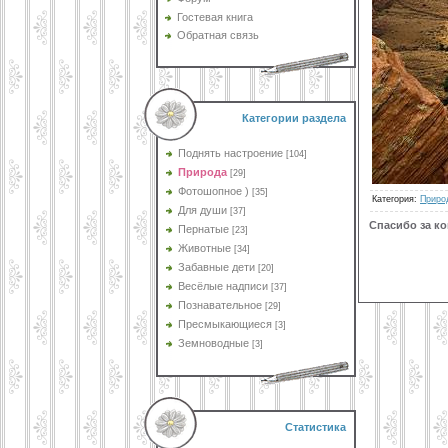
Гостевая книга
Обратная связь
Категории раздела
Поднять настроение
[104]
Природа
[29]
Фотошопное )
[35]
Категория
:
Приро
Для души
[37]
Спасибо за к
Пернатые
[23]
Животные
[34]
Забавные дети
[20]
Весёлые надписи
[37]
Познавательное
[29]
Пресмыкающиеся
[3]
Земноводные
[3]
Статистика