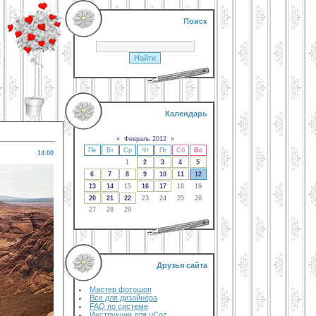
Поиск
Календарь
«
Февраль 2012
»
Пн
Вт
Ср
Чт
Пт
Сб
Вс
14:00
1
2
3
4
5
6
7
8
9
10
11
12
13
14
15
16
17
18
19
20
21
22
23
24
25
26
27
28
29
Друзья сайта
Мастер фотошоп
Все для дизайнера
FAQ по системе
Инструкции для uCoz