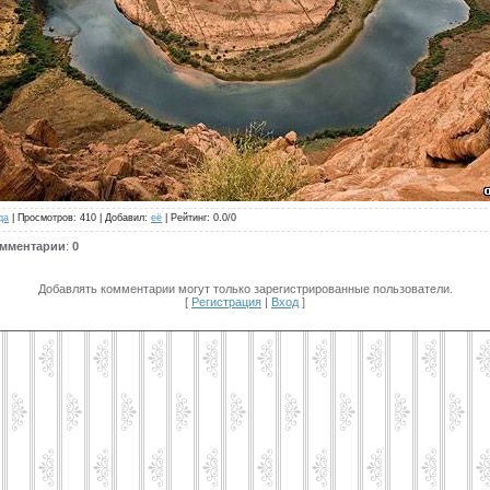
да
|
Просмотров
: 410 |
Добавил
:
её
|
Рейтинг
:
0.0
/
0
омментарии
:
0
Добавлять комментарии могут только зарегистрированные пользователи.
[
Регистрация
|
Вход
]