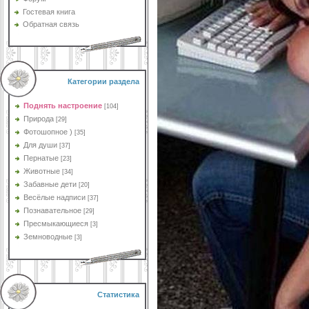
Гостевая книга
Обратная связь
Категории раздела
Поднять настроение
[104]
Природа
[29]
Фотошопное )
[35]
Для души
[37]
Пернатые
[23]
Животные
[34]
Забавные дети
[20]
Весёлые надписи
[37]
Познавательное
[29]
Пресмыкающиеся
[3]
Земноводные
[3]
Статистика