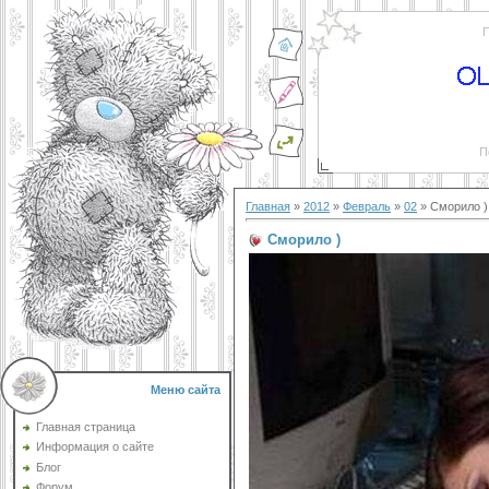
П
П
Главная
»
2012
»
Февраль
»
02
» Сморило )
Сморило )
Меню сайта
Главная страница
Информация о сайте
Блог
Форум