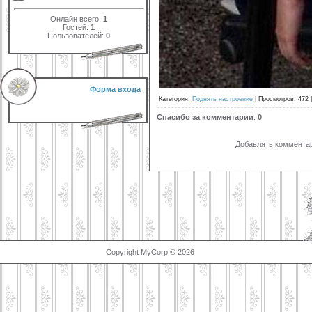
Онлайн всего:
1
Гостей:
1
Пользователей:
0
Форма входа
Категория
:
Поднять настроение
|
Просмотров
: 472 
Спасибо за комментарии
:
0
Добавлять комментар
Copyright MyCorp © 2026