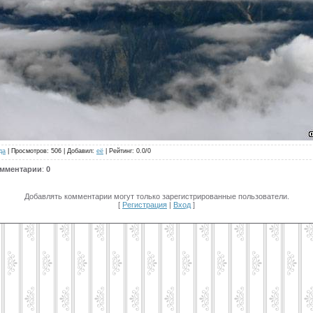
да
|
Просмотров
: 506 |
Добавил
:
её
|
Рейтинг
:
0.0
/
0
омментарии
:
0
Добавлять комментарии могут только зарегистрированные пользователи.
[
Регистрация
|
Вход
]