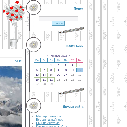
Поиск
Календарь
«
Февраль 2012
»
Пн
Вт
Ср
Чт
Пт
Сб
Вс
20:33
1
2
3
4
5
6
7
8
9
10
11
12
13
14
15
16
17
18
19
20
21
22
23
24
25
26
27
28
29
Друзья сайта
Мастер фотошоп
Все для дизайнера
FAQ по системе
Инструкции для uCoz