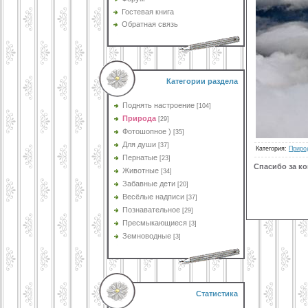
Гостевая книга
Обратная связь
Категории раздела
Поднять настроение
[104]
Природа
[29]
Фотошопное )
[35]
Для души
[37]
Категория
:
Приро
Пернатые
[23]
Спасибо за к
Животные
[34]
Забавные дети
[20]
Весёлые надписи
[37]
Познавательное
[29]
Пресмыкающиеся
[3]
Земноводные
[3]
Статистика