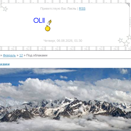
Приветствую Вас
Гость
|
RSS
Четверг, 06.08.2026, 01:30
»
Февраль
»
12
» Под облаками
аками