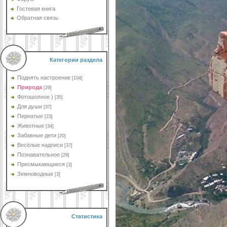
Гостевая книга
Обратная связь
Категории раздела
Поднять настроение
[104]
Природа
[29]
Фотошопное )
[35]
Для души
[37]
Пернатые
[23]
Животные
[34]
Забавные дети
[20]
Весёлые надписи
[37]
Познавательное
[29]
Пресмыкающиеся
[3]
Земноводные
[3]
Статистика