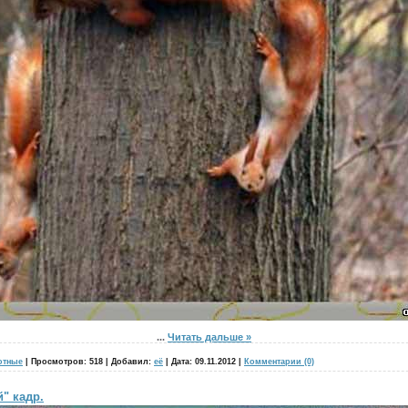
...
Читать дальше »
отные
|
Просмотров:
518
|
Добавил:
её
|
Дата:
09.11.2012
|
Комментарии (0)
" кадр.