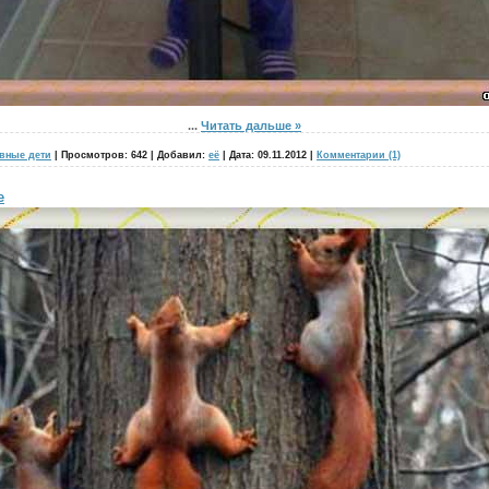
...
Читать дальше »
вные дети
|
Просмотров:
642
|
Добавил:
её
|
Дата:
09.11.2012
|
Комментарии (1)
е