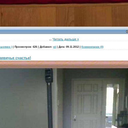
...
Читать дальше »
шопное )
|
Просмотров:
626
|
Добавил:
её
|
Дата:
09.11.2012
|
Комментарии (0)
девичье счастье!