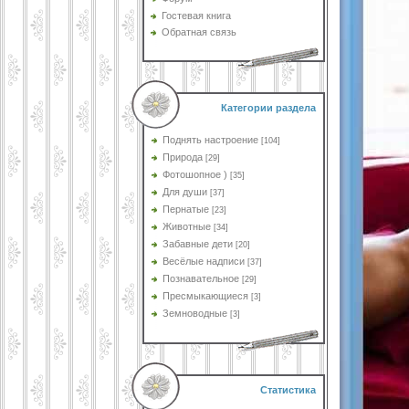
Гостевая книга
Обратная связь
Категории раздела
Поднять настроение
[104]
Природа
[29]
Фотошопное )
[35]
Для души
[37]
Пернатые
[23]
Животные
[34]
Забавные дети
[20]
Весёлые надписи
[37]
Познавательное
[29]
Пресмыкающиеся
[3]
Земноводные
[3]
Статистика