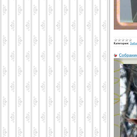
Категория:
Заба
Собрани